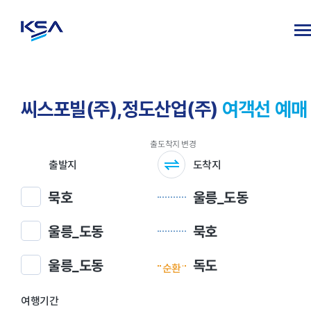
씨스포빌(주),정도산업(주)
여객선 예매
출발지
도착지
묵호
울릉_도동
울릉_도동
묵호
울릉_도동
독도
순환
여행기간