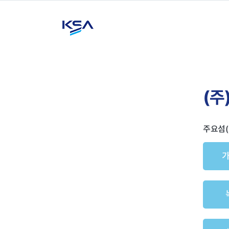
(주
주요섬(