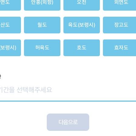
안면도
안흥(외항)
오천
외연도
원산도
월도
육도(보령시)
장고도
(보령시)
허육도
호도
효자도
간
다음으로