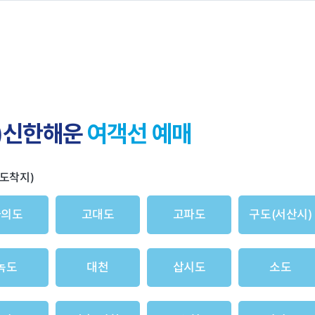
)신한해운
여객선 예매
도착지)
가의도
고대도
고파도
구도(서산시)
녹도
대천
삽시도
소도